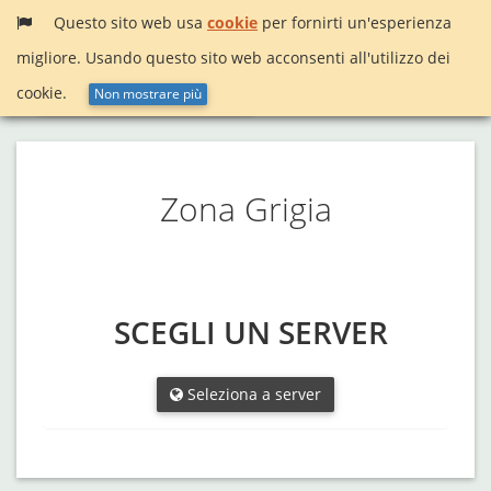
Questo sito web usa
cookie
per fornirti un'esperienza
migliore. Usando questo sito web acconsenti all'utilizzo dei
Menù
InactiveSearch!
cookie.
Non mostrare più
Zona Grigia
SCEGLI UN SERVER
Seleziona a server