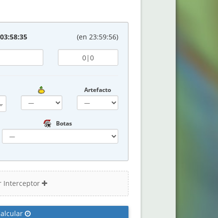
03:58:35
(en
23:59:56
)
Artefacto
Botas
r Interceptor
alcular